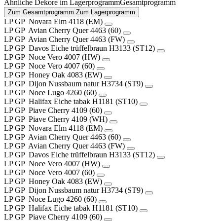
Ähnliche Dekore im
Lagerprogramm
Gesamtprogramm
Zum Gesamtprogramm
Zum Lagerprogramm
LP
GP
Novara Elm
4118 (EM)
LP
GP
Avian Cherry Quer
4463 (60)
LP
GP
Avian Cherry Quer
4463 (FW)
LP
GP
Davos Eiche trüffelbraun
H3133 (ST12)
LP
GP
Noce Vero
4007 (HW)
LP
GP
Noce Vero
4007 (60)
LP
GP
Honey Oak
4083 (EW)
LP
GP
Dijon Nussbaum natur
H3734 (ST9)
LP
GP
Noce Lugo
4260 (60)
LP
GP
Halifax Eiche tabak
H1181 (ST10)
LP
GP
Piave Cherry
4109 (60)
LP
GP
Piave Cherry
4109 (WH)
LP
GP
Novara Elm
4118 (EM)
LP
GP
Avian Cherry Quer
4463 (60)
LP
GP
Avian Cherry Quer
4463 (FW)
LP
GP
Davos Eiche trüffelbraun
H3133 (ST12)
LP
GP
Noce Vero
4007 (HW)
LP
GP
Noce Vero
4007 (60)
LP
GP
Honey Oak
4083 (EW)
LP
GP
Dijon Nussbaum natur
H3734 (ST9)
LP
GP
Noce Lugo
4260 (60)
LP
GP
Halifax Eiche tabak
H1181 (ST10)
LP
GP
Piave Cherry
4109 (60)