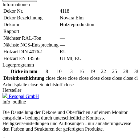
Informationen
Dekor Nr.
4118
Dekor Bezeichnung
Novara Elm
Dekorart
Holzreproduktion
Rapport
—
Nächster RAL-Ton
—
Nächste NCS-Entsprechung
—
Holzart DIN 4076-1
RU
Holzart EN 13556
ULMI, EU
Lagerprogramm
Dicke in mm
8
10
13
16
19
22
25
28
3
Direktbeschichtung
close
close
close
close
close
close
close
close
c
Arbeitsplatte
close
Schichtstoff
close
Hersteller
Resopal GmbH
info_outline
Die Darstellung der Dekore und Oberflächen auf einem Monitor
entspricht - bedingt durch unterschiedliche Kontrast-,
Helligkeitseinstellungen und Auflösungen - nur annäherungsweise
den Farben und Strukturen der gefertigten Produkte.