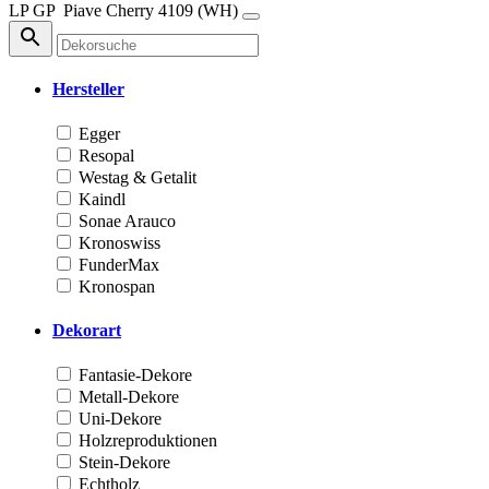
LP
GP
Piave Cherry
4109 (WH)
Hersteller
Egger
Resopal
Westag & Getalit
Kaindl
Sonae Arauco
Kronoswiss
FunderMax
Kronospan
Dekorart
Fantasie-Dekore
Metall-Dekore
Uni-Dekore
Holzreproduktionen
Stein-Dekore
Echtholz