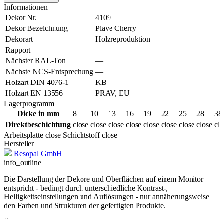
Informationen
Dekor Nr.
4109
Dekor Bezeichnung
Piave Cherry
Dekorart
Holzreproduktion
Rapport
—
Nächster RAL-Ton
—
Nächste NCS-Entsprechung
—
Holzart DIN 4076-1
KB
Holzart EN 13556
PRAV, EU
Lagerprogramm
Dicke in mm
8
10
13
16
19
22
25
28
3
Direktbeschichtung
close
close
close
close
close
close
close
close
c
Arbeitsplatte
close
Schichtstoff
close
Hersteller
Resopal GmbH
info_outline
Die Darstellung der Dekore und Oberflächen auf einem Monitor
entspricht - bedingt durch unterschiedliche Kontrast-,
Helligkeitseinstellungen und Auflösungen - nur annäherungsweise
den Farben und Strukturen der gefertigten Produkte.