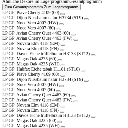
Ähnliche Dekore im
Lagerprogramm
Gesamtprogramm
Zum Gesamtprogramm
Zum Lagerprogramm
LP
GP
Piave Cherry
4109 (60)
LP
GP
Dijon Nussbaum natur
H3734 (ST9)
LP
GP
Noce Vero
4007 (HW)
LP
GP
Noce Vero
4007 (60)
LP
GP
Avian Cherry Quer
4463 (60)
LP
GP
Avian Cherry Quer
4463 (FW)
LP
GP
Novara Elm
4118 (EM)
LP
GP
Novara Elm
4118 (FN)
LP
GP
Davos Eiche trüffelbraun
H3133 (ST12)
LP
GP
Magas Oak
4235 (60)
LP
GP
Magas Oak
4235 (WH)
LP
GP
Halifax Eiche tabak
H1181 (ST10)
LP
GP
Piave Cherry
4109 (60)
LP
GP
Dijon Nussbaum natur
H3734 (ST9)
LP
GP
Noce Vero
4007 (HW)
LP
GP
Noce Vero
4007 (60)
LP
GP
Avian Cherry Quer
4463 (60)
LP
GP
Avian Cherry Quer
4463 (FW)
LP
GP
Novara Elm
4118 (EM)
LP
GP
Novara Elm
4118 (FN)
LP
GP
Davos Eiche trüffelbraun
H3133 (ST12)
LP
GP
Magas Oak
4235 (60)
LP
GP
Magas Oak
4235 (WH)