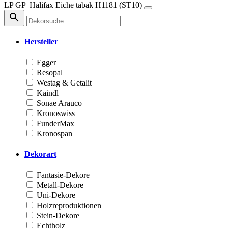
LP
GP
Halifax Eiche tabak
H1181 (ST10)
Hersteller
Egger
Resopal
Westag & Getalit
Kaindl
Sonae Arauco
Kronoswiss
FunderMax
Kronospan
Dekorart
Fantasie-Dekore
Metall-Dekore
Uni-Dekore
Holzreproduktionen
Stein-Dekore
Echtholz