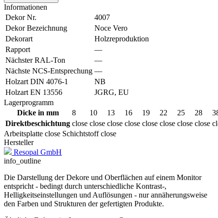
Informationen
Dekor Nr.
4007
Dekor Bezeichnung
Noce Vero
Dekorart
Holzreproduktion
Rapport
—
Nächster RAL-Ton
—
Nächste NCS-Entsprechung
—
Holzart DIN 4076-1
NB
Holzart EN 13556
JGRG, EU
Lagerprogramm
Dicke in mm
8
10
13
16
19
22
25
28
3
Direktbeschichtung
close
close
close
close
close
close
close
close
c
Arbeitsplatte
close
Schichtstoff
close
Hersteller
Resopal GmbH
info_outline
Die Darstellung der Dekore und Oberflächen auf einem Monitor
entspricht - bedingt durch unterschiedliche Kontrast-,
Helligkeitseinstellungen und Auflösungen - nur annäherungsweise
den Farben und Strukturen der gefertigten Produkte.