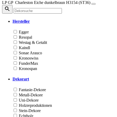
LP
GP
Charleston Eiche dunkelbraun
H3154 (ST36)
Hersteller
Egger
Resopal
Westag & Getalit
Kaindl
Sonae Arauco
Kronoswiss
FunderMax
Kronospan
Dekorart
Fantasie-Dekore
Metall-Dekore
Uni-Dekore
Holzreproduktionen
Stein-Dekore
Echtholz