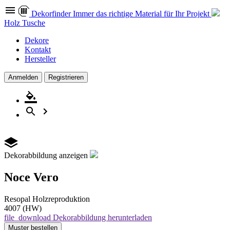
Dekor
finder
Immer das richtige Material für Ihr Projekt
Holz Tusche
Dekore
Kontakt
Hersteller
Anmelden
Registrieren
Dekorabbildung anzeigen
Noce Vero
Resopal
Holzreproduktion
4007 (HW)
file_download
Dekorabbildung herunterladen
Muster
bestellen