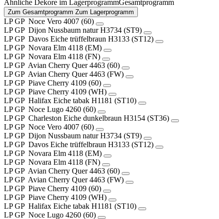
Ähnliche Dekore im
Lagerprogramm
Gesamtprogramm
Zum Gesamtprogramm
Zum Lagerprogramm
LP
GP
Noce Vero
4007 (60)
LP
GP
Dijon Nussbaum natur
H3734 (ST9)
LP
GP
Davos Eiche trüffelbraun
H3133 (ST12)
LP
GP
Novara Elm
4118 (EM)
LP
GP
Novara Elm
4118 (FN)
LP
GP
Avian Cherry Quer
4463 (60)
LP
GP
Avian Cherry Quer
4463 (FW)
LP
GP
Piave Cherry
4109 (60)
LP
GP
Piave Cherry
4109 (WH)
LP
GP
Halifax Eiche tabak
H1181 (ST10)
LP
GP
Noce Lugo
4260 (60)
LP
GP
Charleston Eiche dunkelbraun
H3154 (ST36)
LP
GP
Noce Vero
4007 (60)
LP
GP
Dijon Nussbaum natur
H3734 (ST9)
LP
GP
Davos Eiche trüffelbraun
H3133 (ST12)
LP
GP
Novara Elm
4118 (EM)
LP
GP
Novara Elm
4118 (FN)
LP
GP
Avian Cherry Quer
4463 (60)
LP
GP
Avian Cherry Quer
4463 (FW)
LP
GP
Piave Cherry
4109 (60)
LP
GP
Piave Cherry
4109 (WH)
LP
GP
Halifax Eiche tabak
H1181 (ST10)
LP
GP
Noce Lugo
4260 (60)