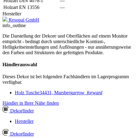
Holzart DIN 4076-1
—
Holzart EN 13556
—
Hersteller
Resopal GmbH
info_outline
Die Darstellung der Dekore und Oberflächen auf einem Monitor
entspricht - bedingt durch unterschiedliche Kontrast-,
Helligkeitseinstellungen und Auflösungen - nur annäherungsweise
den Farben und Strukturen der gefertigten Produkte.
Händlerauswahl
Dieses Dekor ist bei folgenden Fachhändlern im Lagerprogramm
verfügbar.
Holz Tusche
34431, Marsberg
arrow_forward
Händler in Ihrer Nähe finden
Dekor
finder
Hersteller
Dekor
finder