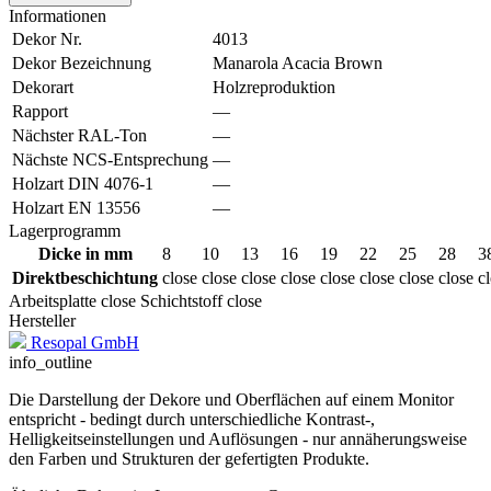
Informationen
Dekor Nr.
4013
Dekor Bezeichnung
Manarola Acacia Brown
Dekorart
Holzreproduktion
Rapport
—
Nächster RAL-Ton
—
Nächste NCS-Entsprechung
—
Holzart DIN 4076-1
—
Holzart EN 13556
—
Lagerprogramm
Dicke in mm
8
10
13
16
19
22
25
28
3
Direktbeschichtung
close
close
close
close
close
close
close
close
c
Arbeitsplatte
close
Schichtstoff
close
Hersteller
Resopal GmbH
info_outline
Die Darstellung der Dekore und Oberflächen auf einem Monitor
entspricht - bedingt durch unterschiedliche Kontrast-,
Helligkeitseinstellungen und Auflösungen - nur annäherungsweise
den Farben und Strukturen der gefertigten Produkte.