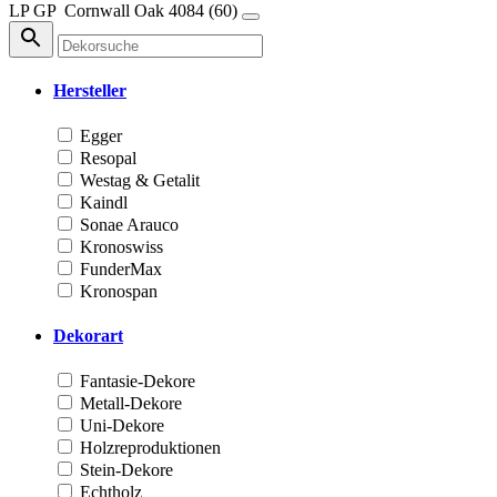
LP
GP
Cornwall Oak
4084 (60)
Hersteller
Egger
Resopal
Westag & Getalit
Kaindl
Sonae Arauco
Kronoswiss
FunderMax
Kronospan
Dekorart
Fantasie-Dekore
Metall-Dekore
Uni-Dekore
Holzreproduktionen
Stein-Dekore
Echtholz