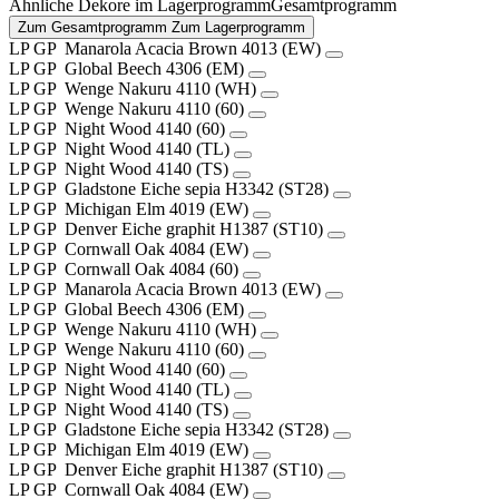
Ähnliche Dekore im
Lagerprogramm
Gesamtprogramm
Zum Gesamtprogramm
Zum Lagerprogramm
LP
GP
Manarola Acacia Brown
4013 (EW)
LP
GP
Global Beech
4306 (EM)
LP
GP
Wenge Nakuru
4110 (WH)
LP
GP
Wenge Nakuru
4110 (60)
LP
GP
Night Wood
4140 (60)
LP
GP
Night Wood
4140 (TL)
LP
GP
Night Wood
4140 (TS)
LP
GP
Gladstone Eiche sepia
H3342 (ST28)
LP
GP
Michigan Elm
4019 (EW)
LP
GP
Denver Eiche graphit
H1387 (ST10)
LP
GP
Cornwall Oak
4084 (EW)
LP
GP
Cornwall Oak
4084 (60)
LP
GP
Manarola Acacia Brown
4013 (EW)
LP
GP
Global Beech
4306 (EM)
LP
GP
Wenge Nakuru
4110 (WH)
LP
GP
Wenge Nakuru
4110 (60)
LP
GP
Night Wood
4140 (60)
LP
GP
Night Wood
4140 (TL)
LP
GP
Night Wood
4140 (TS)
LP
GP
Gladstone Eiche sepia
H3342 (ST28)
LP
GP
Michigan Elm
4019 (EW)
LP
GP
Denver Eiche graphit
H1387 (ST10)
LP
GP
Cornwall Oak
4084 (EW)