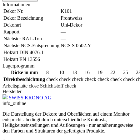
Informationen
Dekor Nr.
K101
Dekor Bezeichnung
Frontweiss
Dekorart
Uni-Dekor
Rapport
—
Nächster RAL-Ton
—
Nächste NCS-Entsprechung
NCS S 0502-Y
Holzart DIN 4076-1
—
Holzart EN 13556
—
Lagerprogramm
Dicke in mm
8
10
13
16
19
22
25
2
Direktbeschichtung
check
check
check
check
check
check
check
c
Arbeitsplatte
close
Schichtstoff
check
Hersteller
SWISS KRONO AG
info_outline
Die Darstellung der Dekore und Oberflächen auf einem Monitor
entspricht - bedingt durch unterschiedliche Kontrast-,
Helligkeitseinstellungen und Auflösungen - nur annäherungsweise
den Farben und Strukturen der gefertigten Produkte.