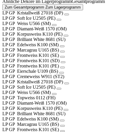
Ähnliche Dekore im
Lagerprogramm
Gesamtprogramm
Zum Gesamtprogramm
Zum Lagerprogramm
LP
GP
Kristallweiß
27018 (DP)
LP
GP
Soft Ice
U2505 (PE)
LP
GP
Weiss
U566 (SM)
LP
GP
Diamant-Weiß
1570 (OM)
LP
GP
Korpusweiss
K110 (PE)
LP
GP
Brilliant White
8681 (SU)
LP
GP
Edelweiss
K100 (SM)
LP
GP
Marcagrau
U165 (BS)
LP
GP
Frontweiss
K101 (SE)
LP
GP
Frontweiss
K101 (SD)
LP
GP
Frontweiss
K101 (PE)
LP
GP
Eierschale
U109 (BS)
LP
GP
Cremeweiss
W911 (ST2)
LP
GP
Kristallweiß
27018 (DP)
LP
GP
Soft Ice
U2505 (PE)
LP
GP
Weiss
U566 (SM)
LP
GP
Topweiss
0112 (FH)
LP
GP
Diamant-Weiß
1570 (OM)
LP
GP
Korpusweiss
K110 (PE)
LP
GP
Brilliant White
8681 (SU)
LP
GP
Edelweiss
K100 (SM)
LP
GP
Marcagrau
U165 (BS)
LP
GP
Frontweiss
K101 (SE)