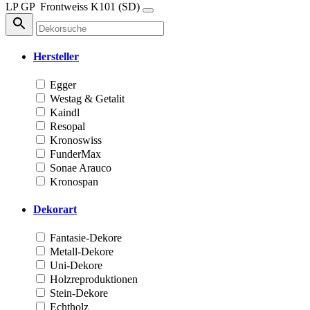
LP
GP
Frontweiss
K101 (SD)
Hersteller
Egger
Westag & Getalit
Kaindl
Resopal
Kronoswiss
FunderMax
Sonae Arauco
Kronospan
Dekorart
Fantasie-Dekore
Metall-Dekore
Uni-Dekore
Holzreproduktionen
Stein-Dekore
Echtholz