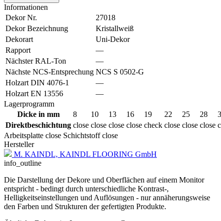
Informationen
Dekor Nr.
27018
Dekor Bezeichnung
Kristallweiß
Dekorart
Uni-Dekor
Rapport
—
Nächster RAL-Ton
—
Nächste NCS-Entsprechung
NCS S 0502-G
Holzart DIN 4076-1
—
Holzart EN 13556
—
Lagerprogramm
Dicke in mm
8
10
13
16
19
22
25
28
Direktbeschichtung
close
close
close
close
check
close
close
close
c
Arbeitsplatte
close
Schichtstoff
close
Hersteller
M. KAINDL, KAINDL FLOORING GmbH
info_outline
Die Darstellung der Dekore und Oberflächen auf einem Monitor
entspricht - bedingt durch unterschiedliche Kontrast-,
Helligkeitseinstellungen und Auflösungen - nur annäherungsweise
den Farben und Strukturen der gefertigten Produkte.