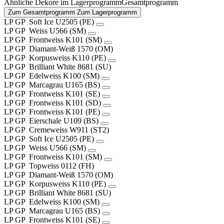
Ähnliche Dekore im
Lagerprogramm
Gesamtprogramm
Zum Gesamtprogramm
Zum Lagerprogramm
LP
GP
Soft Ice
U2505 (PE)
LP
GP
Weiss
U566 (SM)
LP
GP
Frontweiss
K101 (SM)
LP
GP
Diamant-Weiß
1570 (OM)
LP
GP
Korpusweiss
K110 (PE)
LP
GP
Brilliant White
8681 (SU)
LP
GP
Edelweiss
K100 (SM)
LP
GP
Marcagrau
U165 (BS)
LP
GP
Frontweiss
K101 (SE)
LP
GP
Frontweiss
K101 (SD)
LP
GP
Frontweiss
K101 (PE)
LP
GP
Eierschale
U109 (BS)
LP
GP
Cremeweiss
W911 (ST2)
LP
GP
Soft Ice
U2505 (PE)
LP
GP
Weiss
U566 (SM)
LP
GP
Frontweiss
K101 (SM)
LP
GP
Topweiss
0112 (FH)
LP
GP
Diamant-Weiß
1570 (OM)
LP
GP
Korpusweiss
K110 (PE)
LP
GP
Brilliant White
8681 (SU)
LP
GP
Edelweiss
K100 (SM)
LP
GP
Marcagrau
U165 (BS)
LP
GP
Frontweiss
K101 (SE)