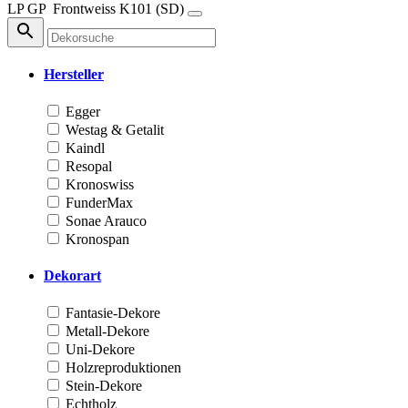
LP
GP
Frontweiss
K101 (SD)
Hersteller
Egger
Westag & Getalit
Kaindl
Resopal
Kronoswiss
FunderMax
Sonae Arauco
Kronospan
Dekorart
Fantasie-Dekore
Metall-Dekore
Uni-Dekore
Holzreproduktionen
Stein-Dekore
Echtholz