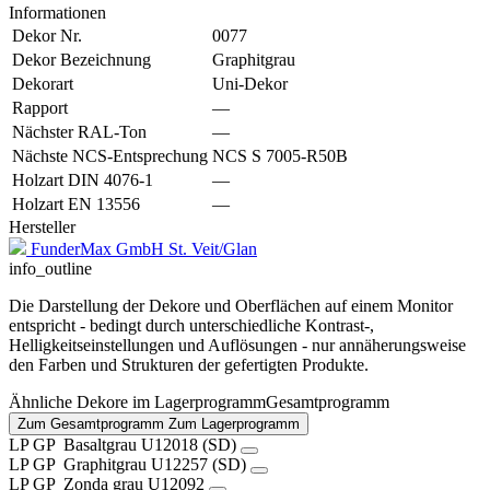
Informationen
Dekor Nr.
0077
Dekor Bezeichnung
Graphitgrau
Dekorart
Uni-Dekor
Rapport
—
Nächster RAL-Ton
—
Nächste NCS-Entsprechung
NCS S 7005-R50B
Holzart DIN 4076-1
—
Holzart EN 13556
—
Hersteller
FunderMax GmbH St. Veit/Glan
info_outline
Die Darstellung der Dekore und Oberflächen auf einem Monitor
entspricht - bedingt durch unterschiedliche Kontrast-,
Helligkeitseinstellungen und Auflösungen - nur annäherungsweise
den Farben und Strukturen der gefertigten Produkte.
Ähnliche Dekore im
Lagerprogramm
Gesamtprogramm
Zum Gesamtprogramm
Zum Lagerprogramm
LP
GP
Basaltgrau
U12018 (SD)
LP
GP
Graphitgrau
U12257 (SD)
LP
GP
Zonda grau
U12092