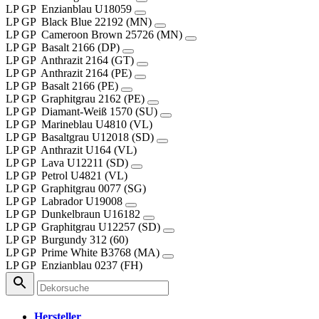
LP
GP
Enzianblau
U18059
LP
GP
Black Blue
22192 (MN)
LP
GP
Cameroon Brown
25726 (MN)
LP
GP
Basalt
2166 (DP)
LP
GP
Anthrazit
2164 (GT)
LP
GP
Anthrazit
2164 (PE)
LP
GP
Basalt
2166 (PE)
LP
GP
Graphitgrau
2162 (PE)
LP
GP
Diamant-Weiß
1570 (SU)
LP
GP
Marineblau
U4810 (VL)
LP
GP
Basaltgrau
U12018 (SD)
LP
GP
Anthrazit
U164 (VL)
LP
GP
Lava
U12211 (SD)
LP
GP
Petrol
U4821 (VL)
LP
GP
Graphitgrau
0077 (SG)
LP
GP
Labrador
U19008
LP
GP
Dunkelbraun
U16182
LP
GP
Graphitgrau
U12257 (SD)
LP
GP
Burgundy
312 (60)
LP
GP
Prime White
B3768 (MA)
LP
GP
Enzianblau
0237 (FH)
Hersteller