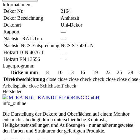
Informationen
Dekor Nr.
2164
Dekor Bezeichnung
Anthrazit
Dekorart
Uni-Dekor
Rapport
—
Nächster RAL-Ton
—
Nächste NCS-Entsprechung
NCS S 7500 - N
Holzart DIN 4076-1
—
Holzart EN 13556
—
Lagerprogramm
Dicke in mm
8
10
13
16
19
22
25
28
Direktbeschichtung
close
close
close
check
check
close
close
close
Arbeitsplatte
close
Schichtstoff
check
Hersteller
M. KAINDL, KAINDL FLOORING GmbH
info_outline
Die Darstellung der Dekore und Oberflächen auf einem Monitor
entspricht - bedingt durch unterschiedliche Kontrast-,
Helligkeitseinstellungen und Auflösungen - nur annäherungsweise
den Farben und Strukturen der gefertigten Produkte.