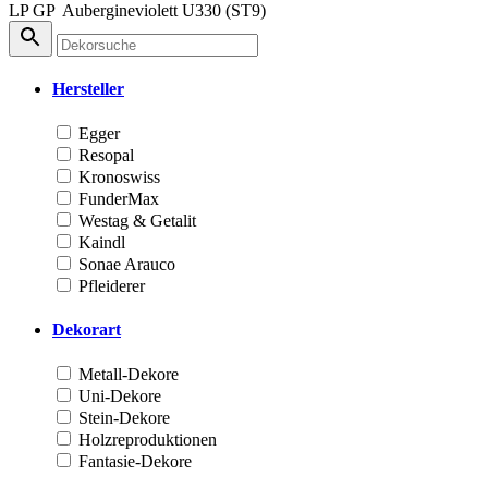
LP
GP
Aubergineviolett
U330 (ST9)
Hersteller
Egger
Resopal
Kronoswiss
FunderMax
Westag & Getalit
Kaindl
Sonae Arauco
Pfleiderer
Dekorart
Metall-Dekore
Uni-Dekore
Stein-Dekore
Holzreproduktionen
Fantasie-Dekore