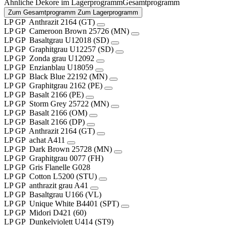
Ähnliche Dekore im
Lagerprogramm
Gesamtprogramm
Zum Gesamtprogramm
Zum Lagerprogramm
LP
GP
Anthrazit
2164 (GT)
LP
GP
Cameroon Brown
25726 (MN)
LP
GP
Basaltgrau
U12018 (SD)
LP
GP
Graphitgrau
U12257 (SD)
LP
GP
Zonda grau
U12092
LP
GP
Enzianblau
U18059
LP
GP
Black Blue
22192 (MN)
LP
GP
Graphitgrau
2162 (PE)
LP
GP
Basalt
2166 (PE)
LP
GP
Storm Grey
25722 (MN)
LP
GP
Basalt
2166 (OM)
LP
GP
Basalt
2166 (DP)
LP
GP
Anthrazit
2164 (GT)
LP
GP
achat
A411
LP
GP
Dark Brown
25728 (MN)
LP
GP
Graphitgrau
0077 (FH)
LP
GP
Gris Flanelle
G028
LP
GP
Cotton
L5200 (STU)
LP
GP
anthrazit grau
A41
LP
GP
Basaltgrau
U166 (VL)
LP
GP
Unique White
B4401 (SPT)
LP
GP
Midori
D421 (60)
LP
GP
Dunkelviolett
U414 (ST9)