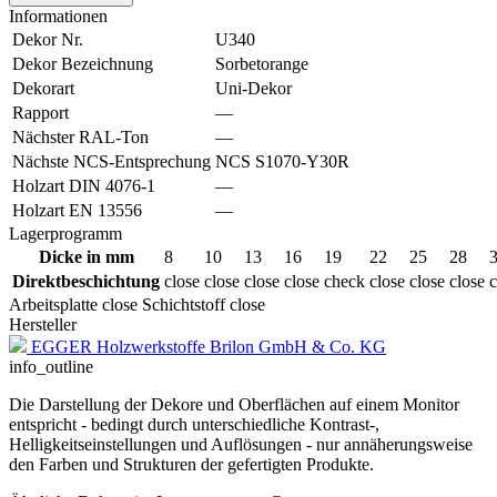
Informationen
Dekor Nr.
U340
Dekor Bezeichnung
Sorbetorange
Dekorart
Uni-Dekor
Rapport
—
Nächster RAL-Ton
—
Nächste NCS-Entsprechung
NCS S1070-Y30R
Holzart DIN 4076-1
—
Holzart EN 13556
—
Lagerprogramm
Dicke in mm
8
10
13
16
19
22
25
28
Direktbeschichtung
close
close
close
close
check
close
close
close
c
Arbeitsplatte
close
Schichtstoff
close
Hersteller
EGGER Holzwerkstoffe Brilon GmbH & Co. KG
info_outline
Die Darstellung der Dekore und Oberflächen auf einem Monitor
entspricht - bedingt durch unterschiedliche Kontrast-,
Helligkeitseinstellungen und Auflösungen - nur annäherungsweise
den Farben und Strukturen der gefertigten Produkte.