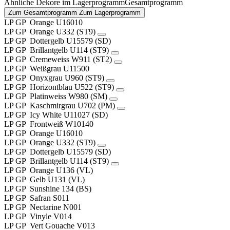
Ähnliche Dekore im
Lagerprogramm
Gesamtprogramm
Zum Gesamtprogramm
Zum Lagerprogramm
LP
GP
Orange
U16010
LP
GP
Orange
U332 (ST9)
LP
GP
Dottergelb
U15579 (SD)
LP
GP
Brillantgelb
U114 (ST9)
LP
GP
Cremeweiss
W911 (ST2)
LP
GP
Weißgrau
U11500
LP
GP
Onyxgrau
U960 (ST9)
LP
GP
Horizontblau
U522 (ST9)
LP
GP
Platinweiss
W980 (SM)
LP
GP
Kaschmirgrau
U702 (PM)
LP
GP
Icy White
U11027 (SD)
LP
GP
Frontweiß
W10140
LP
GP
Orange
U16010
LP
GP
Orange
U332 (ST9)
LP
GP
Dottergelb
U15579 (SD)
LP
GP
Brillantgelb
U114 (ST9)
LP
GP
Orange
U136 (VL)
LP
GP
Gelb
U131 (VL)
LP
GP
Sunshine
134 (BS)
LP
GP
Safran
S011
LP
GP
Nectarine
N001
LP
GP
Vinyle
V014
LP
GP
Vert Gouache
V013