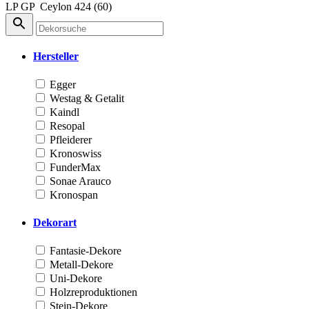
LP
GP
Ceylon
424 (60)
Hersteller
Egger
Westag & Getalit
Kaindl
Resopal
Pfleiderer
Kronoswiss
FunderMax
Sonae Arauco
Kronospan
Dekorart
Fantasie-Dekore
Metall-Dekore
Uni-Dekore
Holzreproduktionen
Stein-Dekore