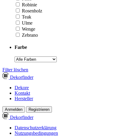
Robinie
Rosenholz
Teak
Ulme
Wenge
Zebrano
Farbe
­Filter löschen
Dekor
finder
Dekore
Kontakt
Hersteller
Anmelden
Registrieren
Dekor
finder
Datenschutzerklärung
Nutzungsbedingungen