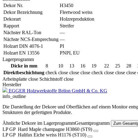
Dekor Nr.
H3450
Dekor Bezeichnung
Fleetwood weiss
Dekorart
Holzreproduktion
Rapport
Streifer
Nächster RAL-Ton
—
Nächste NCS-Entsprechung
—
Holzart DIN 4076-1
PI
Holzart EN 13556
PNPI, EU
Lagerprogramm
Dicke in mm
8
10
13
16
19
22
25
28
Direktbeschichtung
check
close
close
close
check
close
close
close
Arbeitsplatte
close
Schichtstoff
close
Hersteller
EGGER Holzwerkstoffe Brilon GmbH & Co. KG
info_outline
Die Darstellung der Dekore und Oberflächen auf einem Monitor entspr
Strukturen der gefertigten Produkte.
Ähnliche Dekore im
Lagerprogramm
Gesamtprogramm
Zum Gesamt
LP
GP
Hard Maple champagne
H3860 (ST9)
LP
GP
Halifax Eiche weiss
H1176 (ST10)