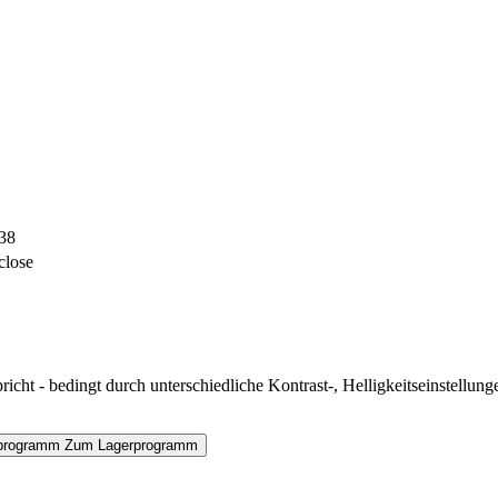
38
close
icht - bedingt durch unterschiedliche Kontrast-, Helligkeitseinstell
programm
Zum Lagerprogramm