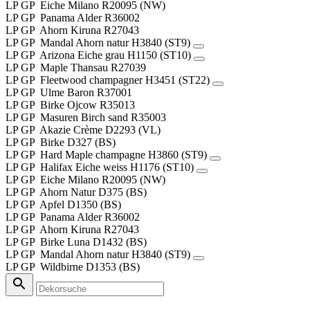
LP
GP
Eiche Milano
R20095 (NW)
LP
GP
Panama Alder
R36002
LP
GP
Ahorn Kiruna
R27043
LP
GP
Mandal Ahorn natur
H3840 (ST9)
LP
GP
Arizona Eiche grau
H1150 (ST10)
LP
GP
Maple Thansau
R27039
LP
GP
Fleetwood champagner
H3451 (ST22)
LP
GP
Ulme Baron
R37001
LP
GP
Birke Ojcow
R35013
LP
GP
Masuren Birch sand
R35003
LP
GP
Akazie Crème
D2293 (VL)
LP
GP
Birke
D327 (BS)
LP
GP
Hard Maple champagne
H3860 (ST9)
LP
GP
Halifax Eiche weiss
H1176 (ST10)
LP
GP
Eiche Milano
R20095 (NW)
LP
GP
Ahorn Natur
D375 (BS)
LP
GP
Apfel
D1350 (BS)
LP
GP
Panama Alder
R36002
LP
GP
Ahorn Kiruna
R27043
LP
GP
Birke Luna
D1432 (BS)
LP
GP
Mandal Ahorn natur
H3840 (ST9)
LP
GP
Wildbirne
D1353 (BS)