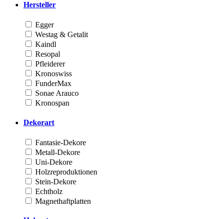
Hersteller
Egger
Westag & Getalit
Kaindl
Resopal
Pfleiderer
Kronoswiss
FunderMax
Sonae Arauco
Kronospan
Dekorart
Fantasie-Dekore
Metall-Dekore
Uni-Dekore
Holzreproduktionen
Stein-Dekore
Echtholz
Magnethaftplatten