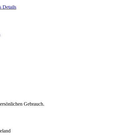
es
Details
s
persönlichen Gebrauch.
eland