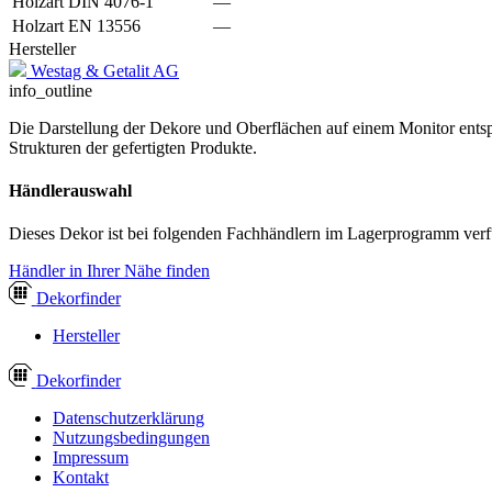
Holzart DIN 4076-1
—
Holzart EN 13556
—
Hersteller
Westag & Getalit AG
info_outline
Die Darstellung der Dekore und Oberflächen auf einem Monitor entspr
Strukturen der gefertigten Produkte.
Händlerauswahl
Dieses Dekor ist bei folgenden Fachhändlern im Lagerprogramm verf
Händler in Ihrer Nähe finden
Dekor
finder
Hersteller
Dekor
finder
Datenschutzerklärung
Nutzungsbedingungen
Impressum
Kontakt