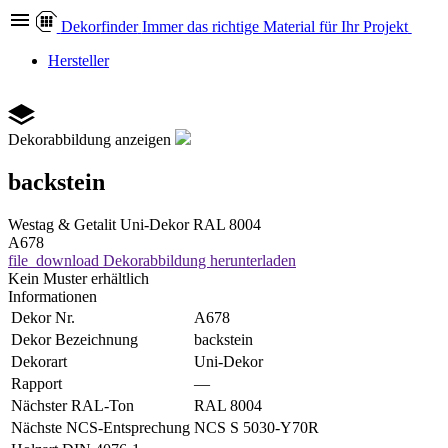
Dekor
finder
Immer das richtige Material für Ihr Projekt
Hersteller
Dekorabbildung anzeigen
backstein
Westag & Getalit
Uni-Dekor
RAL 8004
A678
file_download
Dekorabbildung herunterladen
Kein Muster erhältlich
Informationen
Dekor Nr.
A678
Dekor Bezeichnung
backstein
Dekorart
Uni-Dekor
Rapport
—
Nächster RAL-Ton
RAL 8004
Nächste NCS-Entsprechung
NCS S 5030-Y70R