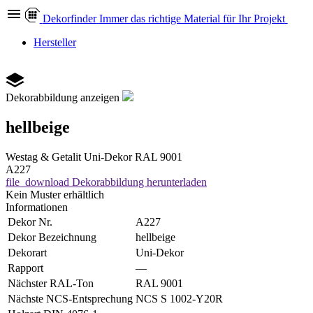
Dekor
finder
Immer das richtige Material für Ihr Projekt
Hersteller
Dekorabbildung anzeigen
hellbeige
Westag & Getalit
Uni-Dekor
RAL 9001
A227
file_download
Dekorabbildung herunterladen
Kein Muster erhältlich
Informationen
Dekor Nr.
A227
Dekor Bezeichnung
hellbeige
Dekorart
Uni-Dekor
Rapport
—
Nächster RAL-Ton
RAL 9001
Nächste NCS-Entsprechung
NCS S 1002-Y20R