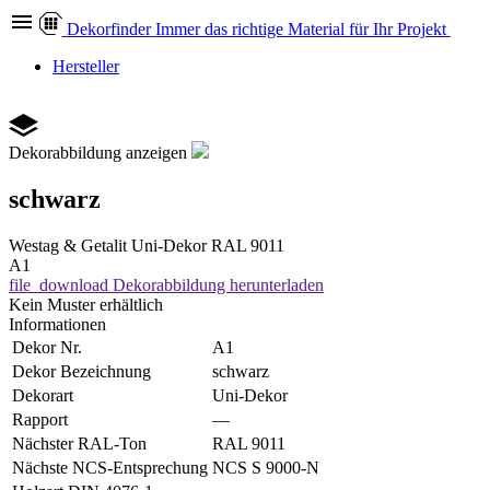
Dekor
finder
Immer das richtige Material für Ihr Projekt
Hersteller
Dekorabbildung anzeigen
schwarz
Westag & Getalit
Uni-Dekor
RAL 9011
A1
file_download
Dekorabbildung herunterladen
Kein Muster erhältlich
Informationen
Dekor Nr.
A1
Dekor Bezeichnung
schwarz
Dekorart
Uni-Dekor
Rapport
—
Nächster RAL-Ton
RAL 9011
Nächste NCS-Entsprechung
NCS S 9000-N