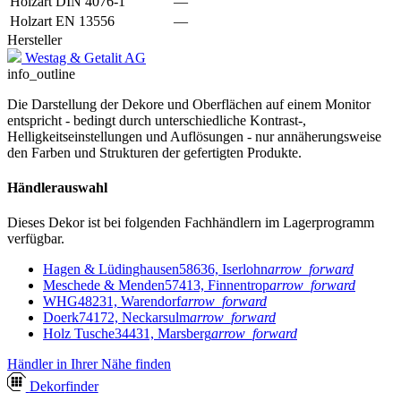
Holzart DIN 4076-1
—
Holzart EN 13556
—
Hersteller
Westag & Getalit AG
info_outline
Die Darstellung der Dekore und Oberflächen auf einem Monitor
entspricht - bedingt durch unterschiedliche Kontrast-,
Helligkeitseinstellungen und Auflösungen - nur annäherungsweise
den Farben und Strukturen der gefertigten Produkte.
Händlerauswahl
Dieses Dekor ist bei folgenden Fachhändlern im Lagerprogramm
verfügbar.
Hagen & Lüdinghausen
58636, Iserlohn
arrow_forward
Meschede & Menden
57413, Finnentrop
arrow_forward
WHG
48231, Warendorf
arrow_forward
Doerk
74172, Neckarsulm
arrow_forward
Holz Tusche
34431, Marsberg
arrow_forward
Händler in Ihrer Nähe finden
Dekor
finder