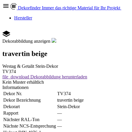
Dekor
finder
Immer das richtige Material für Ihr Projekt
Hersteller
Dekorabbildung anzeigen
travertin beige
Westag & Getalit
Stein-Dekor
TV374
file_download
Dekorabbildung herunterladen
Kein Muster erhältlich
Informationen
Dekor Nr.
TV374
Dekor Bezeichnung
travertin beige
Dekorart
Stein-Dekor
Rapport
—
Nächster RAL-Ton
—
Nächste NCS-Entsprechung
—