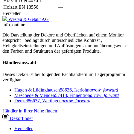
Holzart DIN 4076-1
—
Holzart EN 13556
—
Hersteller
Westag & Getalit AG
info_outline
Die Darstellung der Dekore und Oberflächen auf einem Monitor
entspricht - bedingt durch unterschiedliche Kontrast-,
Helligkeitseinstellungen und Auflösungen - nur annäherungsweise
den Farben und Strukturen der gefertigten Produkte.
Händlerauswahl
Dieses Dekor ist bei folgenden Fachhändlern im Lagerprogramm
verfügbar.
Hagen & Lüdinghausen
58636, Iserlohn
arrow_forward
Meschede & Menden
57413, Finnentrop
arrow_forward
Denzel
86637, Wertingen
arrow_forward
Händler in Ihrer Nähe finden
Dekor
finder
Hersteller