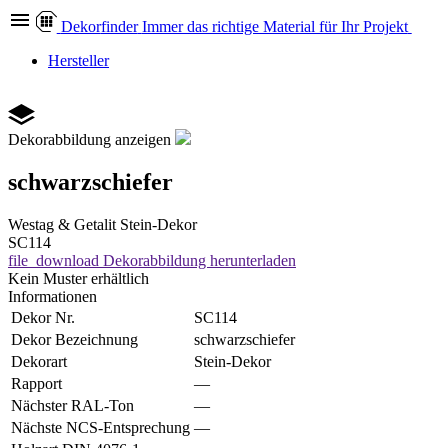
Dekor
finder
Immer das richtige Material für Ihr Projekt
Hersteller
Dekorabbildung anzeigen
schwarzschiefer
Westag & Getalit
Stein-Dekor
SC114
file_download
Dekorabbildung herunterladen
Kein Muster erhältlich
Informationen
Dekor Nr.
SC114
Dekor Bezeichnung
schwarzschiefer
Dekorart
Stein-Dekor
Rapport
—
Nächster RAL-Ton
—
Nächste NCS-Entsprechung
—