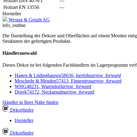
Holzart DIN 4076-1
—
Holzart EN 13556
—
Hersteller
Westag & Getalit AG
info_outline
Die Darstellung der Dekore und Oberflächen auf einem Monitor entspr
Strukturen der gefertigten Produkte.
Händlerauswahl
Dieses Dekor ist bei folgenden Fachhändlern im Lagerprogramm verf
Hagen & Lüdinghausen
58636, Iserlohn
arrow_forward
Meschede & Menden
57413, Finnentrop
arrow_forward
WHG
48231, Warendorf
arrow_forward
Doerk
74172, Neckarsulm
arrow_forward
Händler in Ihrer Nähe finden
Dekor
finder
Hersteller
Dekor
finder