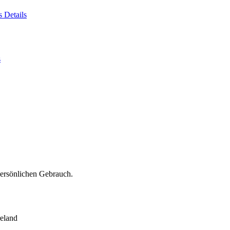
es
Details
s
persönlichen Gebrauch.
eland