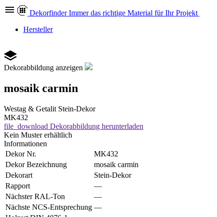
Dekor
finder
Immer das richtige Material für Ihr Projekt
Hersteller
Dekorabbildung anzeigen
mosaik carmin
Westag & Getalit
Stein-Dekor
MK432
file_download
Dekorabbildung herunterladen
Kein Muster erhältlich
Informationen
Dekor Nr.
MK432
Dekor Bezeichnung
mosaik carmin
Dekorart
Stein-Dekor
Rapport
—
Nächster RAL-Ton
—
Nächste NCS-Entsprechung
—