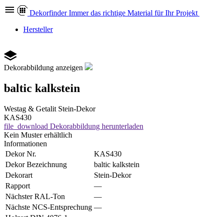
Dekor
finder
Immer das richtige Material für Ihr Projekt
Hersteller
Dekorabbildung anzeigen
baltic kalkstein
Westag & Getalit
Stein-Dekor
KAS430
file_download
Dekorabbildung herunterladen
Kein Muster erhältlich
Informationen
Dekor Nr.
KAS430
Dekor Bezeichnung
baltic kalkstein
Dekorart
Stein-Dekor
Rapport
—
Nächster RAL-Ton
—
Nächste NCS-Entsprechung
—