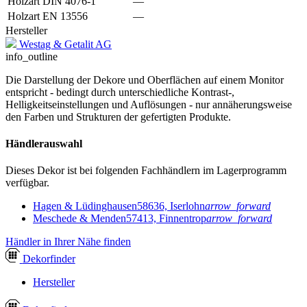
Holzart DIN 4076-1
—
Holzart EN 13556
—
Hersteller
Westag & Getalit AG
info_outline
Die Darstellung der Dekore und Oberflächen auf einem Monitor
entspricht - bedingt durch unterschiedliche Kontrast-,
Helligkeitseinstellungen und Auflösungen - nur annäherungsweise
den Farben und Strukturen der gefertigten Produkte.
Händlerauswahl
Dieses Dekor ist bei folgenden Fachhändlern im Lagerprogramm
verfügbar.
Hagen & Lüdinghausen
58636, Iserlohn
arrow_forward
Meschede & Menden
57413, Finnentrop
arrow_forward
Händler in Ihrer Nähe finden
Dekor
finder
Hersteller