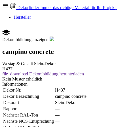
Dekor
finder
Immer das richtige Material für Ihr Projekt
Hersteller
Dekorabbildung anzeigen
campino concrete
Westag & Getalit
Stein-Dekor
H437
file_download
Dekorabbildung herunterladen
Kein Muster erhältlich
Informationen
Dekor Nr.
H437
Dekor Bezeichnung
campino concrete
Dekorart
Stein-Dekor
Rapport
—
Nächster RAL-Ton
—
Nächste NCS-Entsprechung
—