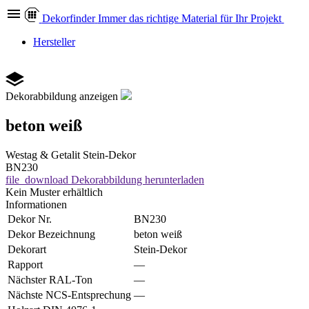
Dekor
finder
Immer das richtige Material für Ihr Projekt
Hersteller
Dekorabbildung anzeigen
beton weiß
Westag & Getalit
Stein-Dekor
BN230
file_download
Dekorabbildung herunterladen
Kein Muster erhältlich
Informationen
Dekor Nr.
BN230
Dekor Bezeichnung
beton weiß
Dekorart
Stein-Dekor
Rapport
—
Nächster RAL-Ton
—
Nächste NCS-Entsprechung
—