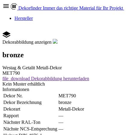
Dekor
finder
Immer das richtige Material für Ihr Projekt
Hersteller
Dekorabbildung anzeigen
bronze
Westag & Getalit
Metall-Dekor
MET790
file_download
Dekorabbildung herunterladen
Kein Muster erhältlich
Informationen
Dekor Nr.
MET790
Dekor Bezeichnung
bronze
Dekorart
Metall-Dekor
Rapport
—
Nächster RAL-Ton
—
Nächste NCS-Entsprechung
—