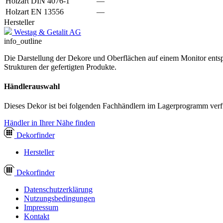
Holzart DIN 4076-1
—
Holzart EN 13556
—
Hersteller
Westag & Getalit AG
info_outline
Die Darstellung der Dekore und Oberflächen auf einem Monitor entspr
Strukturen der gefertigten Produkte.
Händlerauswahl
Dieses Dekor ist bei folgenden Fachhändlern im Lagerprogramm verf
Händler in Ihrer Nähe finden
Dekor
finder
Hersteller
Dekor
finder
Datenschutzerklärung
Nutzungsbedingungen
Impressum
Kontakt