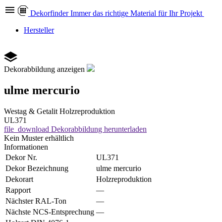
Dekor
finder
Immer das richtige Material für Ihr Projekt
Hersteller
Dekorabbildung anzeigen
ulme mercurio
Westag & Getalit
Holzreproduktion
UL371
file_download
Dekorabbildung herunterladen
Kein Muster erhältlich
Informationen
Dekor Nr.
UL371
Dekor Bezeichnung
ulme mercurio
Dekorart
Holzreproduktion
Rapport
—
Nächster RAL-Ton
—
Nächste NCS-Entsprechung
—