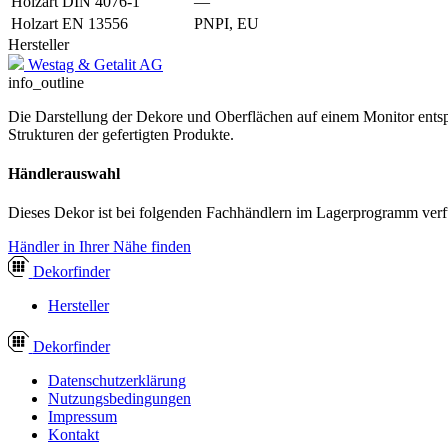
Holzart DIN 4076-1
—
Holzart EN 13556
PNPI, EU
Hersteller
Westag & Getalit AG
info_outline
Die Darstellung der Dekore und Oberflächen auf einem Monitor entspr
Strukturen der gefertigten Produkte.
Händlerauswahl
Dieses Dekor ist bei folgenden Fachhändlern im Lagerprogramm verf
Händler in Ihrer Nähe finden
Dekor
finder
Hersteller
Dekor
finder
Datenschutzerklärung
Nutzungsbedingungen
Impressum
Kontakt