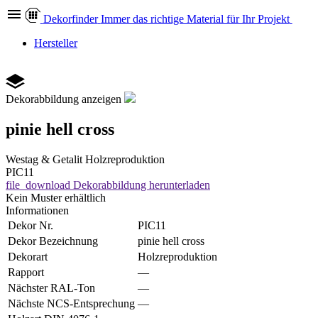
Dekor
finder
Immer das richtige Material für Ihr Projekt
Hersteller
Dekorabbildung anzeigen
pinie hell cross
Westag & Getalit
Holzreproduktion
PIC11
file_download
Dekorabbildung herunterladen
Kein Muster erhältlich
Informationen
Dekor Nr.
PIC11
Dekor Bezeichnung
pinie hell cross
Dekorart
Holzreproduktion
Rapport
—
Nächster RAL-Ton
—
Nächste NCS-Entsprechung
—