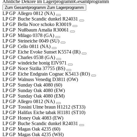
Ähnliche Dekore im
Lagerprogramm
Gesamtprogramm
Zum Gesamtprogramm
Zum Lagerprogramm
LP
GP
Allegro
0812 (NA)
LP
GP
Buche Scandic dunkel
R24031
LP
GP
Bella Noce schoko
R30019
LP
GP
Nußbaum Amalia
R30061
LP
GP
Milago
0378 (GA)
LP
GP
Steineiche
0049 (SU)
LP
GP
Cello
0811 (NA)
LP
GP
Eiche Evoke Sunset
K5574 (IR)
LP
GP
Charles
0538 (GA)
LP
GP
windeiche honig
EIV971
LP
GP
Noce Sizilia
37755 (BS)
LP
GP
Eiche Endgrain Cognac
K5413 (RO)
LP
GP
Walnuss Venedig
D3811 (OW)
LP
GP
Sunday Oak
4080 (60)
LP
GP
Sunday Oak
4080 (EW)
LP
GP
Sunday Oak
4080 (EM)
LP
GP
Allegro
0812 (NA)
LP
GP
Tossini Ulme braun
H1212 (ST33)
LP
GP
Halifax Eiche tabak
H1181 (ST10)
LP
GP
Honey Oak
4083 (EW)
LP
GP
Buche Scandic dunkel
R24031
LP
GP
Magas Oak
4235 (60)
LP
GP
Magas Oak
4235 (WH)