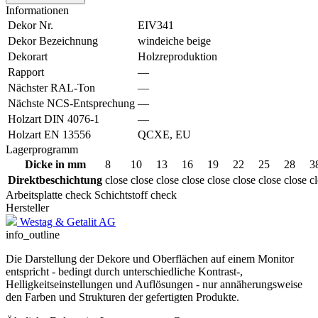
Informationen
Dekor Nr.
EIV341
Dekor Bezeichnung
windeiche beige
Dekorart
Holzreproduktion
Rapport
—
Nächster RAL-Ton
—
Nächste NCS-Entsprechung
—
Holzart DIN 4076-1
—
Holzart EN 13556
QCXE, EU
Lagerprogramm
Dicke in mm
8
10
13
16
19
22
25
28
3
Direktbeschichtung
close
close
close
close
close
close
close
close
c
Arbeitsplatte
check
Schichtstoff
check
Hersteller
Westag & Getalit AG
info_outline
Die Darstellung der Dekore und Oberflächen auf einem Monitor
entspricht - bedingt durch unterschiedliche Kontrast-,
Helligkeitseinstellungen und Auflösungen - nur annäherungsweise
den Farben und Strukturen der gefertigten Produkte.