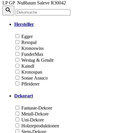
LP
GP
Nußbaum Saleve
R30042
Hersteller
Egger
Resopal
Kronoswiss
FunderMax
Westag & Getalit
Kaindl
Kronospan
Sonae Arauco
Pfleiderer
Dekorart
Fantasie-Dekore
Metall-Dekore
Uni-Dekore
Holzreproduktionen
Stein-Dekore