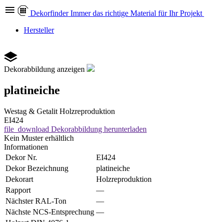
Dekor
finder
Immer das richtige Material für Ihr Projekt
Hersteller
Dekorabbildung anzeigen
platineiche
Westag & Getalit
Holzreproduktion
EI424
file_download
Dekorabbildung herunterladen
Kein Muster erhältlich
Informationen
Dekor Nr.
EI424
Dekor Bezeichnung
platineiche
Dekorart
Holzreproduktion
Rapport
—
Nächster RAL-Ton
—
Nächste NCS-Entsprechung
—