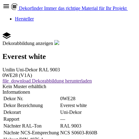
Dekor
finder
Immer das richtige Material für Ihr Projekt
Hersteller
Dekorabbildung anzeigen
Everest white
Unilin
Uni-Dekor
RAL 9003
0WE28 (V1A)
file_download
Dekorabbildung herunterladen
Kein Muster erhältlich
Informationen
Dekor Nr.
0WE28
Dekor Bezeichnung
Everest white
Dekorart
Uni-Dekor
Rapport
—
Nächster RAL-Ton
RAL 9003
Nächste NCS-Entsprechung
NCS S0603-R60B