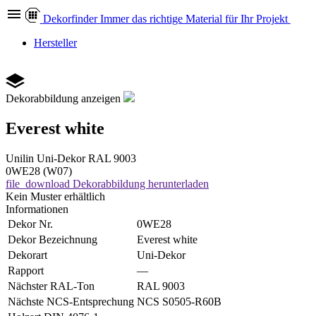
Dekor
finder
Immer das richtige Material für Ihr Projekt
Hersteller
Dekorabbildung anzeigen
Everest white
Unilin
Uni-Dekor
RAL 9003
0WE28 (W07)
file_download
Dekorabbildung herunterladen
Kein Muster erhältlich
Informationen
Dekor Nr.
0WE28
Dekor Bezeichnung
Everest white
Dekorart
Uni-Dekor
Rapport
—
Nächster RAL-Ton
RAL 9003
Nächste NCS-Entsprechung
NCS S0505-R60B