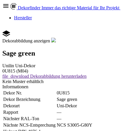
Dekor
finder
Immer das richtige Material für Ihr Projekt
Hersteller
Dekorabbildung anzeigen
Sage green
Unilin
Uni-Dekor
0U815 (M04)
file_download
Dekorabbildung herunterladen
Kein Muster erhältlich
Informationen
Dekor Nr.
0U815
Dekor Bezeichnung
Sage green
Dekorart
Uni-Dekor
Rapport
—
Nächster RAL-Ton
—
Nächste NCS-Entsprechung
NCS S3005-G80Y