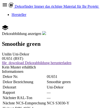
Dekor
finder
Immer das richtige Material für Ihr Projekt
Hersteller
Dekorabbildung anzeigen
Smoothie green
Unilin
Uni-Dekor
0U651 (BST)
file_download
Dekorabbildung herunterladen
Kein Muster erhältlich
Informationen
Dekor Nr.
0U651
Dekor Bezeichnung
Smoothie green
Dekorart
Uni-Dekor
Rapport
—
Nächster RAL-Ton
—
Nächste NCS-Entsprechung
NCS S3030-Y