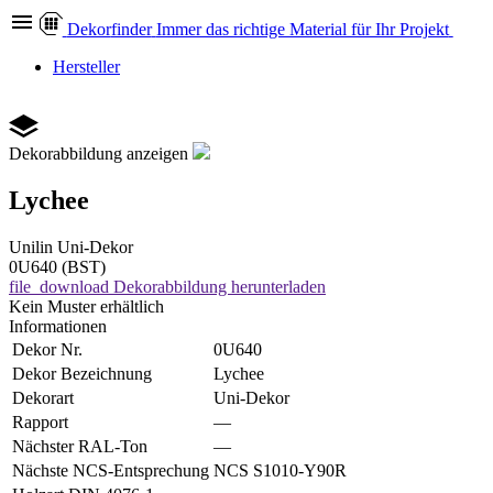
Dekor
finder
Immer das richtige Material für Ihr Projekt
Hersteller
Dekorabbildung anzeigen
Lychee
Unilin
Uni-Dekor
0U640 (BST)
file_download
Dekorabbildung herunterladen
Kein Muster erhältlich
Informationen
Dekor Nr.
0U640
Dekor Bezeichnung
Lychee
Dekorart
Uni-Dekor
Rapport
—
Nächster RAL-Ton
—
Nächste NCS-Entsprechung
NCS S1010-Y90R