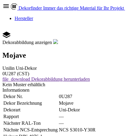
Dekor
finder
Immer das richtige Material für Ihr Projekt
Hersteller
Dekorabbildung anzeigen
Mojave
Unilin
Uni-Dekor
0U287 (CST)
file_download
Dekorabbildung herunterladen
Kein Muster erhältlich
Informationen
Dekor Nr.
0U287
Dekor Bezeichnung
Mojave
Dekorart
Uni-Dekor
Rapport
—
Nächster RAL-Ton
—
Nächste NCS-Entsprechung
NCS S3010-Y30R