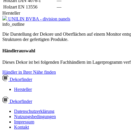
Holzart DIN 4076-1
—
Holzart EN 13556
—
Hersteller
UNILIN BVBA - division panels
info_outline
Die Darstellung der Dekore und Oberflächen auf einem Monitor entspr
Strukturen der gefertigten Produkte.
Händlerauswahl
Dieses Dekor ist bei folgenden Fachhändlern im Lagerprogramm verf
Händler in Ihrer Nähe finden
Dekor
finder
Hersteller
Dekor
finder
Datenschutzerklärung
Nutzungsbedingungen
Impressum
Kontakt