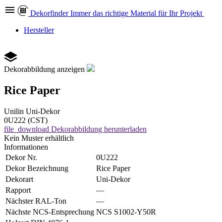
Dekor
finder
Immer das richtige Material für Ihr Projekt
Hersteller
Dekorabbildung anzeigen
Rice Paper
Unilin
Uni-Dekor
0U222 (CST)
file_download
Dekorabbildung herunterladen
Kein Muster erhältlich
Informationen
Dekor Nr.
0U222
Dekor Bezeichnung
Rice Paper
Dekorart
Uni-Dekor
Rapport
—
Nächster RAL-Ton
—
Nächste NCS-Entsprechung
NCS S1002-Y50R