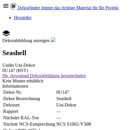
Dekor
finder
Immer das richtige Material für Ihr Projekt
Hersteller
Dekorabbildung anzeigen
Seashell
Unilin
Uni-Dekor
0U147 (BST)
file_download
Dekorabbildung herunterladen
Kein Muster erhältlich
Informationen
Dekor Nr.
0U147
Dekor Bezeichnung
Seashell
Dekorart
Uni-Dekor
Rapport
—
Nächster RAL-Ton
—
Nächste NCS-Entsprechung
NCS S1002-Y50R