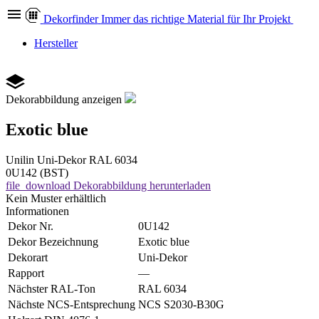
Dekor
finder
Immer das richtige Material für Ihr Projekt
Hersteller
Dekorabbildung anzeigen
Exotic blue
Unilin
Uni-Dekor
RAL 6034
0U142 (BST)
file_download
Dekorabbildung herunterladen
Kein Muster erhältlich
Informationen
Dekor Nr.
0U142
Dekor Bezeichnung
Exotic blue
Dekorart
Uni-Dekor
Rapport
—
Nächster RAL-Ton
RAL 6034
Nächste NCS-Entsprechung
NCS S2030-B30G