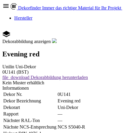
Dekor
finder
Immer das richtige Material für Ihr Projekt
Hersteller
Dekorabbildung anzeigen
Evening red
Unilin
Uni-Dekor
0U141 (BST)
file_download
Dekorabbildung herunterladen
Kein Muster erhältlich
Informationen
Dekor Nr.
0U141
Dekor Bezeichnung
Evening red
Dekorart
Uni-Dekor
Rapport
—
Nächster RAL-Ton
—
Nächste NCS-Entsprechung
NCS S5040-R