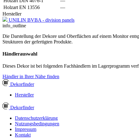
Holzart DIN 4076-1
—
Holzart EN 13556
—
Hersteller
UNILIN BVBA - division panels
info_outline
Die Darstellung der Dekore und Oberflächen auf einem Monitor entspr
Strukturen der gefertigten Produkte.
Händlerauswahl
Dieses Dekor ist bei folgenden Fachhändlern im Lagerprogramm verf
Händler in Ihrer Nähe finden
Dekor
finder
Hersteller
Dekor
finder
Datenschutzerklärung
Nutzungsbedingungen
Impressum
Kontakt