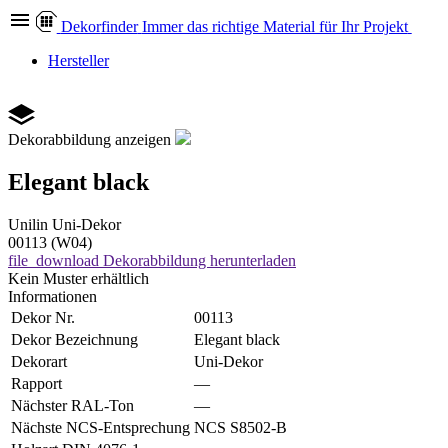
Dekor
finder
Immer das richtige Material für Ihr Projekt
Hersteller
Dekorabbildung anzeigen
Elegant black
Unilin
Uni-Dekor
00113 (W04)
file_download
Dekorabbildung herunterladen
Kein Muster erhältlich
Informationen
Dekor Nr.
00113
Dekor Bezeichnung
Elegant black
Dekorart
Uni-Dekor
Rapport
—
Nächster RAL-Ton
—
Nächste NCS-Entsprechung
NCS S8502-B