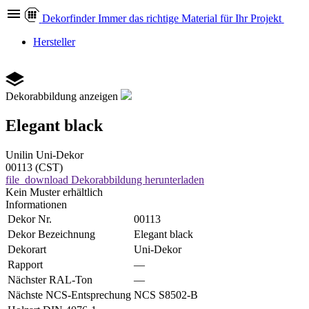
Dekor
finder
Immer das richtige Material für Ihr Projekt
Hersteller
Dekorabbildung anzeigen
Elegant black
Unilin
Uni-Dekor
00113 (CST)
file_download
Dekorabbildung herunterladen
Kein Muster erhältlich
Informationen
Dekor Nr.
00113
Dekor Bezeichnung
Elegant black
Dekorart
Uni-Dekor
Rapport
—
Nächster RAL-Ton
—
Nächste NCS-Entsprechung
NCS S8502-B