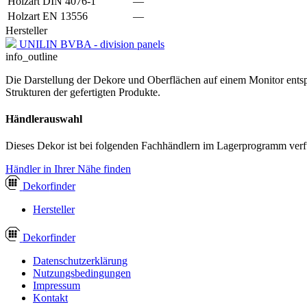
Holzart DIN 4076-1
—
Holzart EN 13556
—
Hersteller
UNILIN BVBA - division panels
info_outline
Die Darstellung der Dekore und Oberflächen auf einem Monitor entspr
Strukturen der gefertigten Produkte.
Händlerauswahl
Dieses Dekor ist bei folgenden Fachhändlern im Lagerprogramm verf
Händler in Ihrer Nähe finden
Dekor
finder
Hersteller
Dekor
finder
Datenschutzerklärung
Nutzungsbedingungen
Impressum
Kontakt