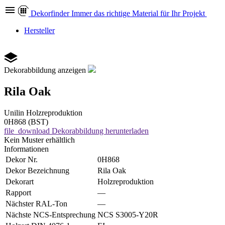
Dekor
finder
Immer das richtige Material für Ihr Projekt
Hersteller
Dekorabbildung anzeigen
Rila Oak
Unilin
Holzreproduktion
0H868 (BST)
file_download
Dekorabbildung herunterladen
Kein Muster erhältlich
Informationen
Dekor Nr.
0H868
Dekor Bezeichnung
Rila Oak
Dekorart
Holzreproduktion
Rapport
—
Nächster RAL-Ton
—
Nächste NCS-Entsprechung
NCS S3005-Y20R