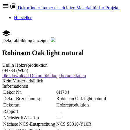
Dekor
finder
Immer das richtige Material für Ihr Projekt
Hersteller
Dekorabbildung anzeigen
Robinson Oak light natural
Unilin
Holzreproduktion
0H784 (W06)
file_download
Dekorabbildung herunterladen
Kein Muster erhältlich
Informationen
Dekor Nr.
0H784
Dekor Bezeichnung
Robinson Oak light natural
Dekorart
Holzreproduktion
Rapport
—
Nächster RAL-Ton
—
Nächste NCS-Entsprechung
NCS S3010-Y10R