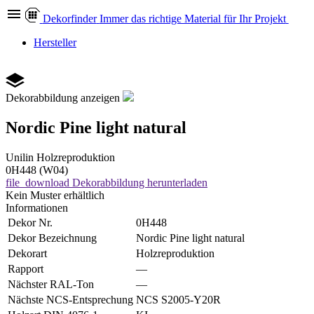
Dekor
finder
Immer das richtige Material für Ihr Projekt
Hersteller
Dekorabbildung anzeigen
Nordic Pine light natural
Unilin
Holzreproduktion
0H448 (W04)
file_download
Dekorabbildung herunterladen
Kein Muster erhältlich
Informationen
Dekor Nr.
0H448
Dekor Bezeichnung
Nordic Pine light natural
Dekorart
Holzreproduktion
Rapport
—
Nächster RAL-Ton
—
Nächste NCS-Entsprechung
NCS S2005-Y20R