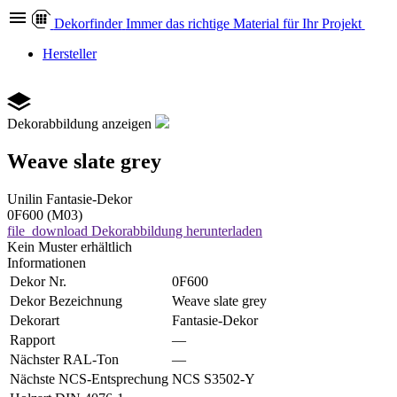
Dekor
finder
Immer das richtige Material für Ihr Projekt
Hersteller
Dekorabbildung anzeigen
Weave slate grey
Unilin
Fantasie-Dekor
0F600 (M03)
file_download
Dekorabbildung herunterladen
Kein Muster erhältlich
Informationen
Dekor Nr.
0F600
Dekor Bezeichnung
Weave slate grey
Dekorart
Fantasie-Dekor
Rapport
—
Nächster RAL-Ton
—
Nächste NCS-Entsprechung
NCS S3502-Y