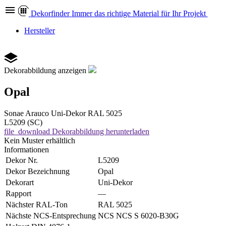
Dekor
finder
Immer das richtige Material für Ihr Projekt
Hersteller
Dekorabbildung anzeigen
Opal
Sonae Arauco
Uni-Dekor
RAL 5025
L5209 (SC)
file_download
Dekorabbildung herunterladen
Kein Muster erhältlich
Informationen
Dekor Nr.
L5209
Dekor Bezeichnung
Opal
Dekorart
Uni-Dekor
Rapport
—
Nächster RAL-Ton
RAL 5025
Nächste NCS-Entsprechung
NCS NCS S 6020-B30G