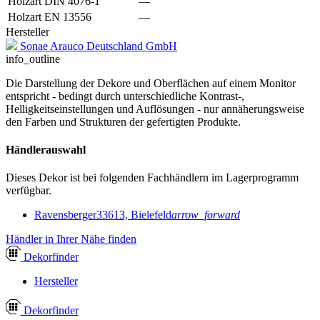
Holzart DIN 4076-1
—
Holzart EN 13556
—
Hersteller
Sonae Arauco Deutschland GmbH
info_outline
Die Darstellung der Dekore und Oberflächen auf einem Monitor
entspricht - bedingt durch unterschiedliche Kontrast-,
Helligkeitseinstellungen und Auflösungen - nur annäherungsweise
den Farben und Strukturen der gefertigten Produkte.
Händlerauswahl
Dieses Dekor ist bei folgenden Fachhändlern im Lagerprogramm
verfügbar.
Ravensberger
33613, Bielefeld
arrow_forward
Händler in Ihrer Nähe finden
Dekor
finder
Hersteller
Dekor
finder