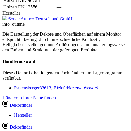
Holzart DIN 4076-1
—
Holzart EN 13556
—
Hersteller
Sonae Arauco Deutschland GmbH
info_outline
Die Darstellung der Dekore und Oberflächen auf einem Monitor
entspricht - bedingt durch unterschiedliche Kontrast-,
Helligkeitseinstellungen und Auflösungen - nur annäherungsweise
den Farben und Strukturen der gefertigten Produkte.
Händlerauswahl
Dieses Dekor ist bei folgenden Fachhändlern im Lagerprogramm
verfügbar.
Ravensberger
33613, Bielefeld
arrow_forward
Händler in Ihrer Nähe finden
Dekor
finder
Hersteller
Dekor
finder