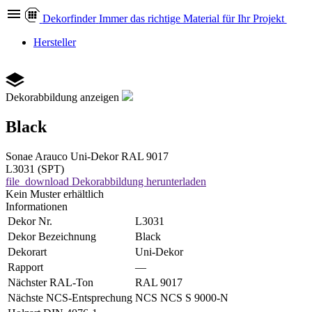
Dekor
finder
Immer das richtige Material für Ihr Projekt
Hersteller
Dekorabbildung anzeigen
Black
Sonae Arauco
Uni-Dekor
RAL 9017
L3031 (SPT)
file_download
Dekorabbildung herunterladen
Kein Muster erhältlich
Informationen
Dekor Nr.
L3031
Dekor Bezeichnung
Black
Dekorart
Uni-Dekor
Rapport
—
Nächster RAL-Ton
RAL 9017
Nächste NCS-Entsprechung
NCS NCS S 9000-N