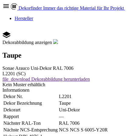
Dekor
finder
Immer das richtige Material für Ihr Projekt
Hersteller
Dekorabbildung anzeigen
Taupe
Sonae Arauco
Uni-Dekor
RAL 7006
L2201 (SC)
file_download
Dekorabbildung herunterladen
Kein Muster erhältlich
Informationen
Dekor Nr.
L2201
Dekor Bezeichnung
Taupe
Dekorart
Uni-Dekor
Rapport
—
Nächster RAL-Ton
RAL 7006
Nächste NCS-Entsprechung
NCS NCS S 6005-Y20R