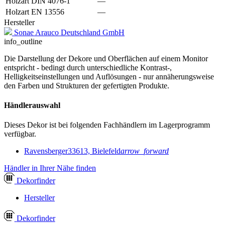
Holzart DIN 4076-1
—
Holzart EN 13556
—
Hersteller
Sonae Arauco Deutschland GmbH
info_outline
Die Darstellung der Dekore und Oberflächen auf einem Monitor
entspricht - bedingt durch unterschiedliche Kontrast-,
Helligkeitseinstellungen und Auflösungen - nur annäherungsweise
den Farben und Strukturen der gefertigten Produkte.
Händlerauswahl
Dieses Dekor ist bei folgenden Fachhändlern im Lagerprogramm
verfügbar.
Ravensberger
33613, Bielefeld
arrow_forward
Händler in Ihrer Nähe finden
Dekor
finder
Hersteller
Dekor
finder