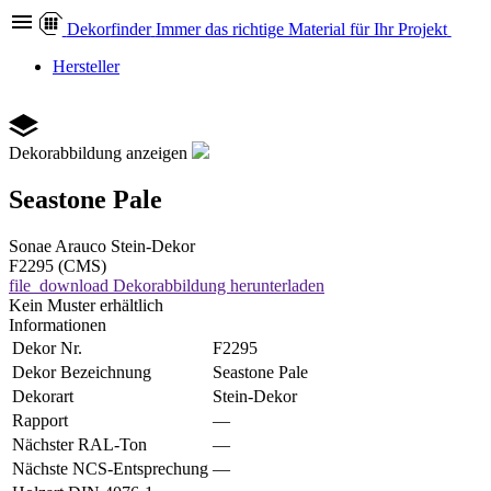
Dekor
finder
Immer das richtige Material für Ihr Projekt
Hersteller
Dekorabbildung anzeigen
Seastone Pale
Sonae Arauco
Stein-Dekor
F2295 (CMS)
file_download
Dekorabbildung herunterladen
Kein Muster erhältlich
Informationen
Dekor Nr.
F2295
Dekor Bezeichnung
Seastone Pale
Dekorart
Stein-Dekor
Rapport
—
Nächster RAL-Ton
—
Nächste NCS-Entsprechung
—