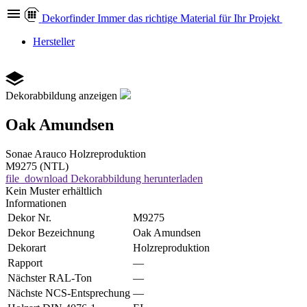
Dekor
finder
Immer das richtige Material für Ihr Projekt
Hersteller
Dekorabbildung anzeigen
Oak Amundsen
Sonae Arauco
Holzreproduktion
M9275 (NTL)
file_download
Dekorabbildung herunterladen
Kein Muster erhältlich
Informationen
Dekor Nr.
M9275
Dekor Bezeichnung
Oak Amundsen
Dekorart
Holzreproduktion
Rapport
—
Nächster RAL-Ton
—
Nächste NCS-Entsprechung
—