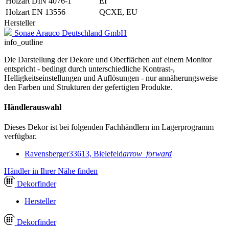
Holzart DIN 4076-1
EI
Holzart EN 13556
QCXE, EU
Hersteller
Sonae Arauco Deutschland GmbH
info_outline
Die Darstellung der Dekore und Oberflächen auf einem Monitor
entspricht - bedingt durch unterschiedliche Kontrast-,
Helligkeitseinstellungen und Auflösungen - nur annäherungsweise
den Farben und Strukturen der gefertigten Produkte.
Händlerauswahl
Dieses Dekor ist bei folgenden Fachhändlern im Lagerprogramm
verfügbar.
Ravensberger
33613, Bielefeld
arrow_forward
Händler in Ihrer Nähe finden
Dekor
finder
Hersteller
Dekor
finder