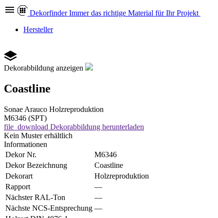
Dekor
finder
Immer das richtige Material für Ihr Projekt
Hersteller
Dekorabbildung anzeigen
Coastline
Sonae Arauco
Holzreproduktion
M6346 (SPT)
file_download
Dekorabbildung herunterladen
Kein Muster erhältlich
Informationen
Dekor Nr.
M6346
Dekor Bezeichnung
Coastline
Dekorart
Holzreproduktion
Rapport
—
Nächster RAL-Ton
—
Nächste NCS-Entsprechung
—