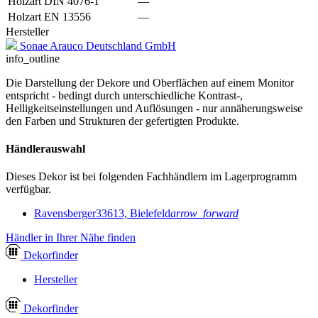
Holzart DIN 4076-1
—
Holzart EN 13556
—
Hersteller
Sonae Arauco Deutschland GmbH
info_outline
Die Darstellung der Dekore und Oberflächen auf einem Monitor
entspricht - bedingt durch unterschiedliche Kontrast-,
Helligkeitseinstellungen und Auflösungen - nur annäherungsweise
den Farben und Strukturen der gefertigten Produkte.
Händlerauswahl
Dieses Dekor ist bei folgenden Fachhändlern im Lagerprogramm
verfügbar.
Ravensberger
33613, Bielefeld
arrow_forward
Händler in Ihrer Nähe finden
Dekor
finder
Hersteller
Dekor
finder