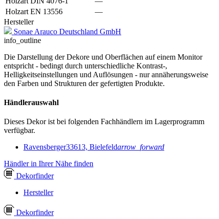
Holzart DIN 4076-1
—
Holzart EN 13556
—
Hersteller
Sonae Arauco Deutschland GmbH
info_outline
Die Darstellung der Dekore und Oberflächen auf einem Monitor
entspricht - bedingt durch unterschiedliche Kontrast-,
Helligkeitseinstellungen und Auflösungen - nur annäherungsweise
den Farben und Strukturen der gefertigten Produkte.
Händlerauswahl
Dieses Dekor ist bei folgenden Fachhändlern im Lagerprogramm
verfügbar.
Ravensberger
33613, Bielefeld
arrow_forward
Händler in Ihrer Nähe finden
Dekor
finder
Hersteller
Dekor
finder