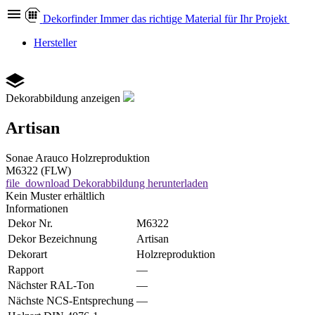
Dekor
finder
Immer das richtige Material für Ihr Projekt
Hersteller
Dekorabbildung anzeigen
Artisan
Sonae Arauco
Holzreproduktion
M6322 (FLW)
file_download
Dekorabbildung herunterladen
Kein Muster erhältlich
Informationen
Dekor Nr.
M6322
Dekor Bezeichnung
Artisan
Dekorart
Holzreproduktion
Rapport
—
Nächster RAL-Ton
—
Nächste NCS-Entsprechung
—