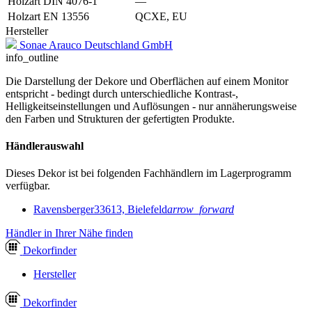
Holzart DIN 4076-1
—
Holzart EN 13556
QCXE, EU
Hersteller
Sonae Arauco Deutschland GmbH
info_outline
Die Darstellung der Dekore und Oberflächen auf einem Monitor
entspricht - bedingt durch unterschiedliche Kontrast-,
Helligkeitseinstellungen und Auflösungen - nur annäherungsweise
den Farben und Strukturen der gefertigten Produkte.
Händlerauswahl
Dieses Dekor ist bei folgenden Fachhändlern im Lagerprogramm
verfügbar.
Ravensberger
33613, Bielefeld
arrow_forward
Händler in Ihrer Nähe finden
Dekor
finder
Hersteller
Dekor
finder